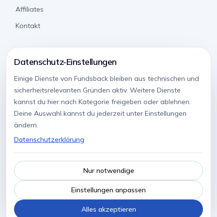
Affiliates
Kontakt
RECHTLICHES
Datenschutz-Einstellungen
Impressum
Einige Dienste von Fundsback bleiben aus technischen und
Datenschutz
sicherheitsrelevanten Gründen aktiv. Weitere Dienste
AGB
kannst du hier nach Kategorie freigeben oder ablehnen.
Deine Auswahl kannst du jederzeit unter Einstellungen
Widerrufsrecht
ändern.
Transparenz
Datenschutzerklärung
©
2026
Fundsback GmbH. Alle Rechte vorbehalten.
Nur notwendige
Datenschutz-Einstellungen
Fundsback ist keine Behörde und handelt nicht im Namen der
Einstellungen anpassen
Deutschen Rentenversicherung. Anträge kannst du auch selbst
direkt bei der DRV stellen.
Alles akzeptieren